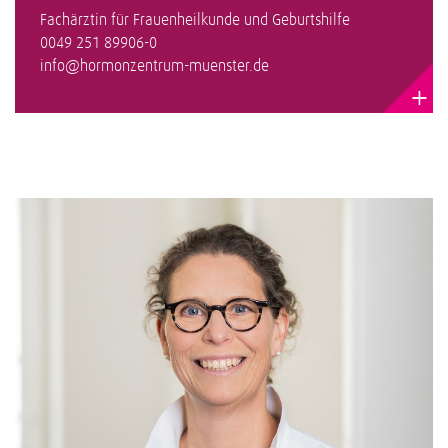
Fachärztin für Frauenheilkunde und Geburtshilfe
0049 251 89906-0
info@hormonzentrum-muenster.de
+