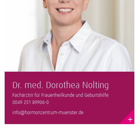
Dr. med. Dorothea Nolting
Fachärztin für Frauenheilkunde und Geburtshilfe
0049 251 89906-0
info@hormonzentrum-muenster.de
+